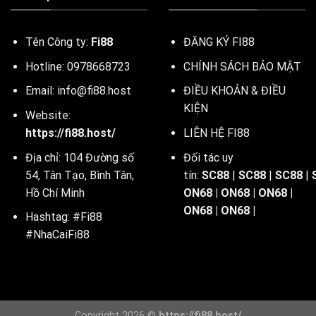
Tên Công ty:
Fi88
ĐĂNG KÝ FI88
Hotline:
0978668723
CHÍNH SÁCH BẢO MẬT
Email:
info@fi88.host
ĐIỀU KHOẢN & ĐIỀU
KIỆN
Website:
https://fi88.host/
LIÊN HỆ FI88
Địa chỉ:
104 Đường số
Đối tác uy
54, Tân Tạo, Bình Tân,
tín:
SC88
|
SC88
|
SC88
|
Hồ Chí Minh
ON68
|
ON68
|
ON68
|
ON68
|
ON68
|
Hashtag: #Fi88
#NhaCaiFi88
Copyright 2026 ©
https://fi88.host/