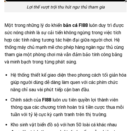
Lợi thế vượt trội thu hút ngư thủ tham gia
Một trong những lý do khiến
bắn cá FI88
luôn duy trì được
sức nóng chính là sự cải tiến không ngừng trong việc tích
hợp các tính năng tương tác hiện đại giữa người chơi. Hệ
thống máy chủ mạnh mẽ cho phép hàng ngàn ngư thủ cùng
tham gia một phòng chơi mà vẫn đảm bảo tính công bằng
và minh bạch trong từng phát súng.
Hệ thống thiết kế giao diện theo phong cách tối giản hóa
giúp người dùng dễ dàng làm quen với các phím chức
năng chỉ sau vài phút tiếp cận ban đầu.
Chính sách của
FI88
luôn ưu tiên quyền lợi thành viên
thông qua các chương trình hoàn trả tiền cược thua mỗi
tuần với tỷ lệ cực kỳ cạnh tranh trên thị trường.
Kho sinh vật biển đồ sộ với hơn 50 loài cá khác nhau