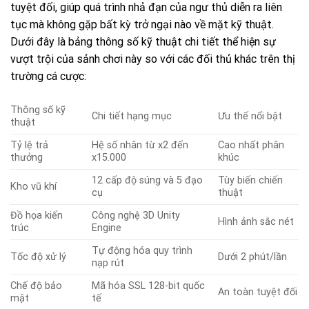
tuyệt đối, giúp quá trình nhả đạn của ngư thủ diễn ra liên
tục mà không gặp bất kỳ trở ngại nào về mặt kỹ thuật.
Dưới đây là bảng thông số kỹ thuật chi tiết thể hiện sự
vượt trội của sảnh chơi này so với các đối thủ khác trên thị
trường cá cược:
Thông số kỹ
Chi tiết hạng mục
Ưu thế nổi bật
thuật
Tỷ lệ trả
Hệ số nhân từ x2 đến
Cao nhất phân
thưởng
x15.000
khúc
12 cấp độ súng và 5 đạo
Tùy biến chiến
Kho vũ khí
cụ
thuật
Đồ họa kiến
Công nghệ 3D Unity
Hình ảnh sắc nét
trúc
Engine
Tự động hóa quy trình
Tốc độ xử lý
Dưới 2 phút/lần
nạp rút
Chế độ bảo
Mã hóa SSL 128-bit quốc
An toàn tuyệt đối
mật
tế