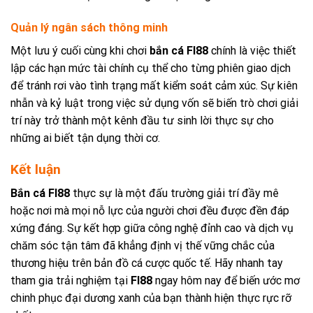
Quản lý ngân sách thông minh
Một lưu ý cuối cùng khi chơi
bắn cá FI88
chính là việc thiết
lập các hạn mức tài chính cụ thể cho từng phiên giao dịch
để tránh rơi vào tình trạng mất kiểm soát cảm xúc. Sự kiên
nhẫn và kỷ luật trong việc sử dụng vốn sẽ biến trò chơi giải
trí này trở thành một kênh đầu tư sinh lời thực sự cho
những ai biết tận dụng thời cơ.
Kết luận
Bắn cá FI88
thực sự là một đấu trường giải trí đầy mê
hoặc nơi mà mọi nỗ lực của người chơi đều được đền đáp
xứng đáng. Sự kết hợp giữa công nghệ đỉnh cao và dịch vụ
chăm sóc tận tâm đã khẳng định vị thế vững chắc của
thương hiệu trên bản đồ cá cược quốc tế. Hãy nhanh tay
tham gia trải nghiệm tại
FI88
ngay hôm nay để biến ước mơ
chinh phục đại dương xanh của bạn thành hiện thực rực rỡ