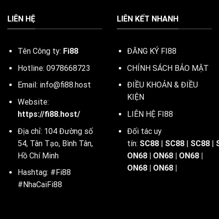
LIÊN HỆ
LIÊN KẾT NHANH
Tên Công ty:
Fi88
ĐĂNG KÝ FI88
Hotline:
0978668723
CHÍNH SÁCH BẢO MẬT
Email:
info@fi88.host
ĐIỀU KHOẢN & ĐIỀU
KIỆN
Website:
https://fi88.host/
LIÊN HỆ FI88
Địa chỉ:
104 Đường số
Đối tác uy
54, Tân Tạo, Bình Tân,
tín:
SC88
|
SC88
|
SC88
|
Hồ Chí Minh
ON68
|
ON68
|
ON68
|
ON68
|
ON68
|
Hashtag: #Fi88
#NhaCaiFi88