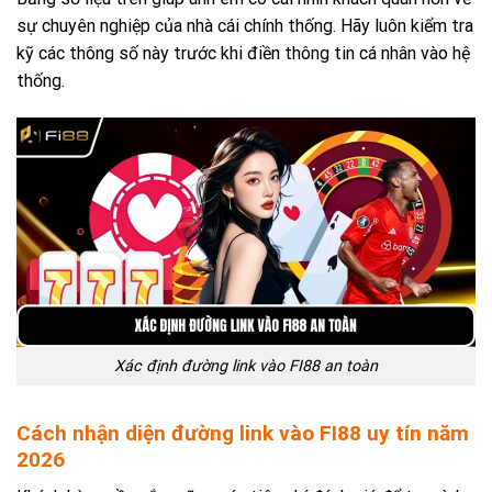
sự chuyên nghiệp của nhà cái chính thống. Hãy luôn kiểm tra
kỹ các thông số này trước khi điền thông tin cá nhân vào hệ
thống.
Xác định đường link vào FI88 an toàn
Cách nhận diện đường link vào FI88 uy tín năm
2026