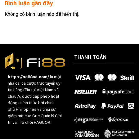
Bình luận gần đây
Không có bình luận nào để hiển thị.
THANH TOÁN
https://sc88ad.com/
là một
nhà cái cá cược trực tuyến uy
tín hàng đầu tại Việt Nam và
châu Á, được cấp phép hoạt
động chính thức bởi chính
phủ Philippines và chịu sự
giám sát của Cục Quản lý Giải
trí và Trò chơi PAGCOR.