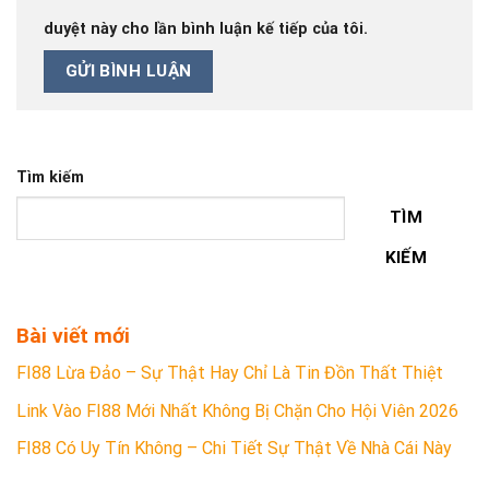
duyệt này cho lần bình luận kế tiếp của tôi.
Tìm kiếm
TÌM
KIẾM
Bài viết mới
FI88 Lừa Đảo – Sự Thật Hay Chỉ Là Tin Đồn Thất Thiệt
Link Vào FI88 Mới Nhất Không Bị Chặn Cho Hội Viên 2026
FI88 Có Uy Tín Không – Chi Tiết Sự Thật Về Nhà Cái Này