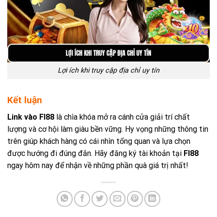
Lợi ích khi truy cập địa chỉ uy tín
Kết luận
Link vào FI88
là chìa khóa mở ra cánh cửa giải trí chất
lượng và cơ hội làm giàu bền vững. Hy vọng những thông tin
trên giúp khách hàng có cái nhìn tổng quan và lựa chọn
được hướng đi đúng đắn. Hãy đăng ký tài khoản tại
FI88
ngay hôm nay để nhận về những phần quà giá trị nhất!