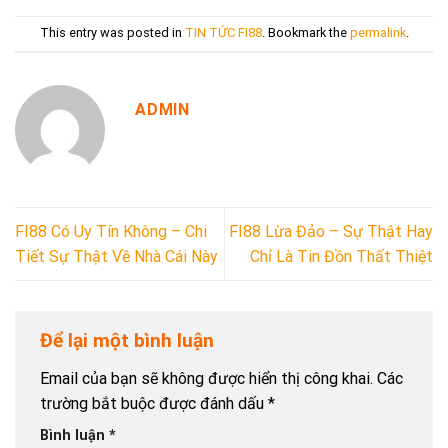
This entry was posted in
TIN TỨC FI88
. Bookmark the
permalink
.
ADMIN
FI88 Có Uy Tín Không – Chi
FI88 Lừa Đảo – Sự Thật Hay
Tiết Sự Thật Về Nhà Cái Này
Chỉ Là Tin Đồn Thất Thiệt
Để lại một bình luận
Email của bạn sẽ không được hiển thị công khai.
Các
trường bắt buộc được đánh dấu
*
Bình luận
*